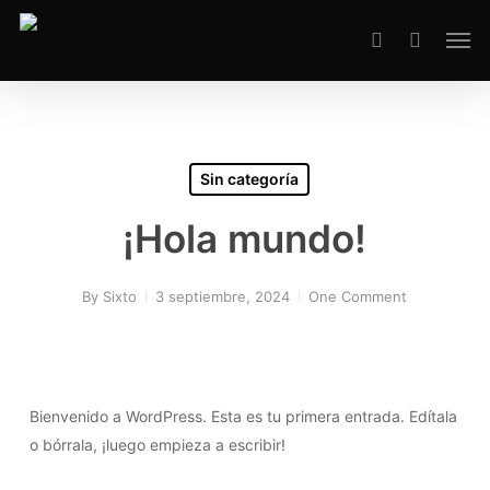
Skip
Men
to
search
main
content
Sin categoría
¡Hola mundo!
By
Sixto
3 septiembre, 2024
One Comment
Bienvenido a WordPress. Esta es tu primera entrada. Edítala
o bórrala, ¡luego empieza a escribir!