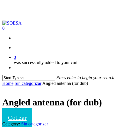
Skip
to
main
content
search
0
Menu
search
0
was successfully added to your cart.
Menu
Press enter to begin your search
Close
Home
Sin categorizar
Angled antenna (for dub)
Search
Angled antenna (for dub)
Cotizar
Category:
Sin categorizar