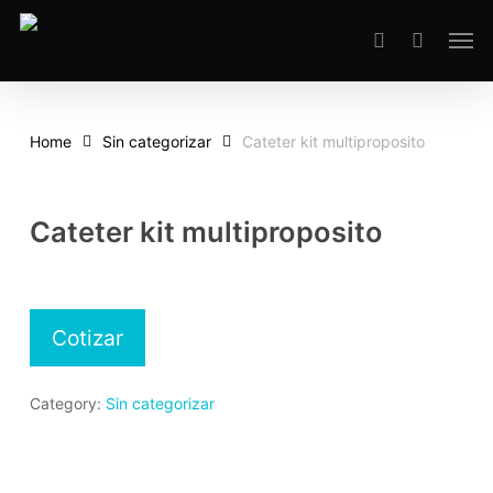
Skip
Men
to
search
main
content
Home
Sin categorizar
Cateter kit multiproposito
Cateter kit multiproposito
Cotizar
Category:
Sin categorizar