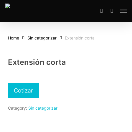
Skip
Men
to
search
main
content
Home
Sin categorizar
Extensión corta
Extensión corta
Cotizar
Category:
Sin categorizar