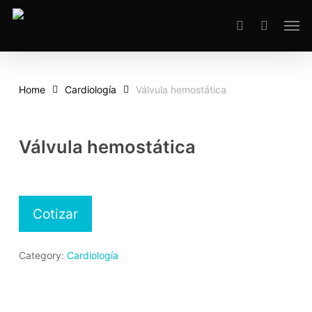
Skip
Men
to
search
main
content
Home
Cardiología
Válvula hemostática
Válvula hemostática
Cotizar
Category:
Cardiología