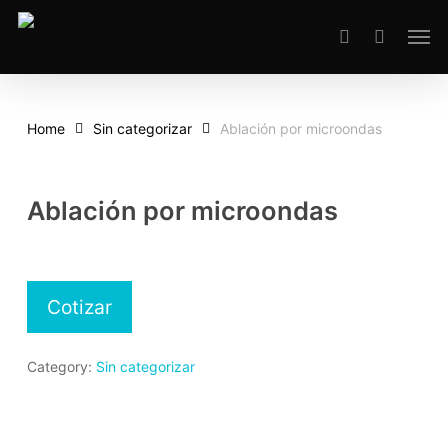
Skip
Men
to
search
main
content
Home
Sin categorizar
Ablación por microondas
Ablación por microondas
Cotizar
Category:
Sin categorizar